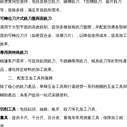
經濟實用型選擇，包括直柄立銑刀、鍵槽銑刀、T型槽銑刀、鋸片銑刀
等，規格多樣，滿足常規銑削需求。
可轉位刀片式銑刀盤與面銑刀
適用于大型平面的高效銑削。提供多種規格的刀盤體，并配套供應各類材
質的可轉位刀片（如硬質合金、涂層刀片），以降低使用成本，提高加工
效率。
專用與特殊銑刀
根據客戶需求，可提供鋁用銑刀、不銹鋼專用銑刀、模具銑刀等針對性產
品，優化特定材料的加工效果。
二、 配套五金工具與服務
除了核心的銑刀產品，華輝五金工具商行還經營一系列相關的五金工具與
輔助產品，為客戶提供一站式采購便利。
切削工具
：包括鉆頭、絲錐、板牙、鉸刀等孔加工刀具。
量具
：提供卡尺、千分尺、百分表、量塊等常用測量工具，保障加工精
度。