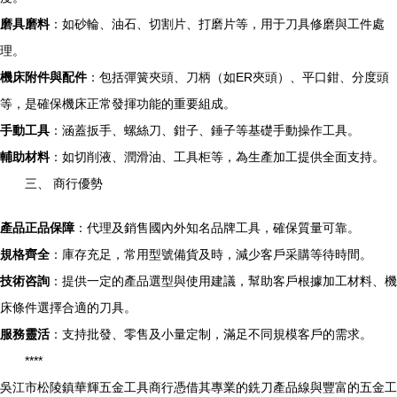
磨具磨料
：如砂輪、油石、切割片、打磨片等，用于刀具修磨與工件處
理。
機床附件與配件
：包括彈簧夾頭、刀柄（如ER夾頭）、平口鉗、分度頭
等，是確保機床正常發揮功能的重要組成。
手動工具
：涵蓋扳手、螺絲刀、鉗子、錘子等基礎手動操作工具。
輔助材料
：如切削液、潤滑油、工具柜等，為生產加工提供全面支持。
三、 商行優勢
產品正品保障
：代理及銷售國內外知名品牌工具，確保質量可靠。
規格齊全
：庫存充足，常用型號備貨及時，減少客戶采購等待時間。
技術咨詢
：提供一定的產品選型與使用建議，幫助客戶根據加工材料、機
床條件選擇合適的刀具。
服務靈活
：支持批發、零售及小量定制，滿足不同規模客戶的需求。
****
吳江市松陵鎮華輝五金工具商行憑借其專業的銑刀產品線與豐富的五金工