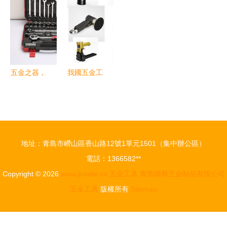
速崛起的基
革新力量
09524 專業
金工具套
石
級五金工具
裝，廣告促
套裝詳解與
銷品首選之
深圳順鵬供
選
應
五金之器，
我國五金工
光影之美
具中高端市
產品攝影中
場劃分與速
的五金工具
耐氣動工具
原片藝術
的戰略定位
地址：青島市嶗山區香山路12號1單元1501（集中辦公區）
電話：1366582**
Copyright © 2026
www.jinlaite.cn
五金工具
青島國興五金制品有限公司
五金工具
版權所有
Sitemap