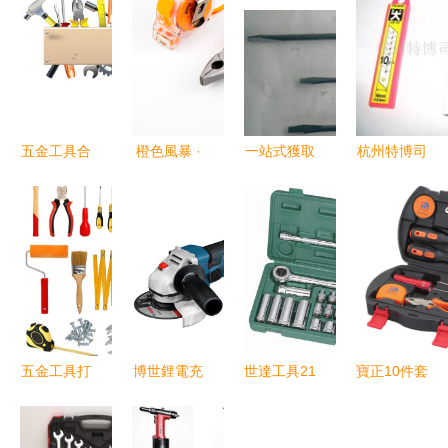
五金工具合
橙色風暴 ·
一站式獲取
杭州特博司
集 從實用
簡約五金配
雙色柄螺絲
五金工具裁
性到設計美
件惠來襲
刀 型號、
剪用品產品
學的完美融
價格、廠家
指南
合
與實物參考
五金工具打
博世鋰電充
世達工具21
寶正10件套
破壟斷 中
電式角磨機
件10MM系
黑盒禮品
國制造業加
五金工具的
列套筒組套
家用車載五