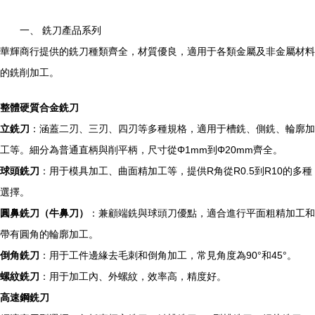
一、 銑刀產品系列
華輝商行提供的銑刀種類齊全，材質優良，適用于各類金屬及非金屬材料
的銑削加工。
整體硬質合金銑刀
立銑刀
：涵蓋二刃、三刃、四刃等多種規格，適用于槽銑、側銑、輪廓加
工等。細分為普通直柄與削平柄，尺寸從Φ1mm到Φ20mm齊全。
球頭銑刀
：用于模具加工、曲面精加工等，提供R角從R0.5到R10的多種
選擇。
圓鼻銑刀（牛鼻刀）
：兼顧端銑與球頭刀優點，適合進行平面粗精加工和
帶有圓角的輪廓加工。
倒角銑刀
：用于工件邊緣去毛刺和倒角加工，常見角度為90°和45°。
螺紋銑刀
：用于加工內、外螺紋，效率高，精度好。
高速鋼銑刀