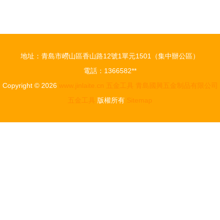
光影之美
具中高端市
產品攝影中
場劃分與速
的五金工具
耐氣動工具
原片藝術
的戰略定位
地址：青島市嶗山區香山路12號1單元1501（集中辦公區）
電話：1366582**
Copyright © 2026
www.jinlaite.cn
五金工具
青島國興五金制品有限公司
五金工具
版權所有
Sitemap