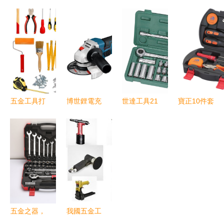
集 從實用
簡約五金配
雙色柄螺絲
五金工具裁
性到設計美
件惠來襲
刀 型號、
剪用品產品
學的完美融
價格、廠家
指南
合
與實物參考
五金工具打
博世鋰電充
世達工具21
寶正10件套
破壟斷 中
電式角磨機
件10MM系
黑盒禮品
國制造業加
五金工具的
列套筒組套
家用車載五
速崛起的基
革新力量
09524 專業
金工具套
石
級五金工具
裝，廣告促
套裝詳解與
銷品首選之
深圳順鵬供
選
應
五金之器，
我國五金工